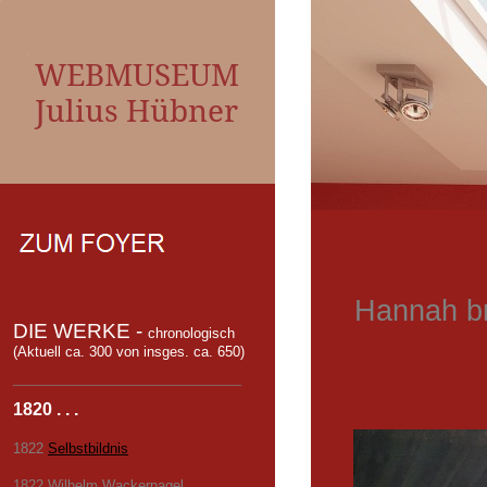
WEBMUSEUM
Julius Hübner
Hannah br
DIE WERKE -
chronologisch
(Aktuell ca. 300 von insges. ca. 650)
___________________________________
1820 . . .
1822
Selbstbildnis
1822 Wilhelm Wackernagel