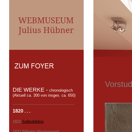
WEBMUSEUM
Julius Hübner
Vorstud
DIE WERKE -
chronologisch
(Aktuell ca. 300 von insges. ca. 650)
___________________________________
1820 . . .
1822
Selbstbildnis
1822 Wilhelm Wackernagel