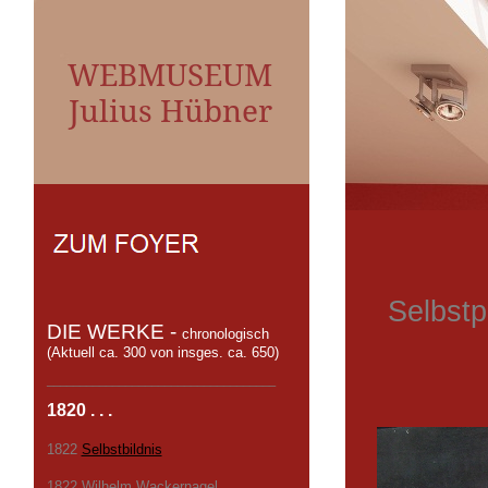
WEBMUSEUM
Julius Hübner
Selbstp
DIE WERKE -
chronologisch
(Aktuell ca. 300 von insges. ca. 650)
___________________________________
1820 . . .
1822
Selbstbildnis
1822 Wilhelm Wackernagel