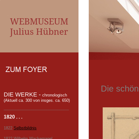
WEBMUSEUM
Julius Hübner
Die schön
DIE WERKE -
chronologisch
(Aktuell ca. 300 von insges. ca. 650)
___________________________________
1820 . . .
1822
Selbstbildnis
1822 Wilhelm Wackernagel