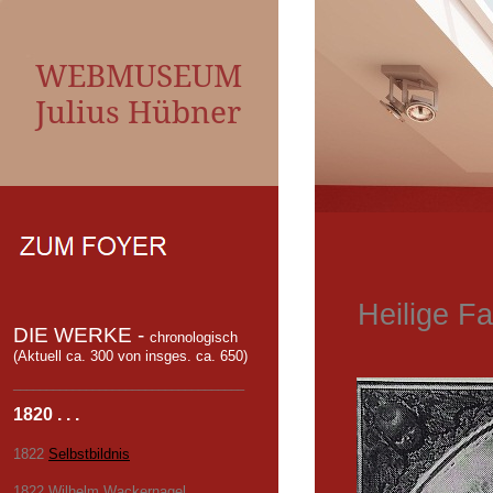
WEBMUSEUM
Julius Hübner
Heilige Fa
DIE WERKE -
chronologisch
(Aktuell ca. 300 von insges. ca. 650)
___________________________________
1820 . . .
1822
Selbstbildnis
1822 Wilhelm Wackernagel