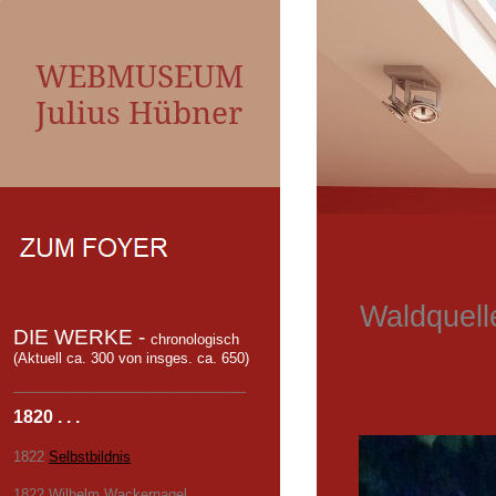
WEBMUSEUM
Julius Hübner
Waldquell
DIE WERKE -
chronologisch
(Aktuell ca. 300 von insges. ca. 650)
___________________________________
1820 . . .
1822
Selbstbildnis
1822 Wilhelm Wackernagel