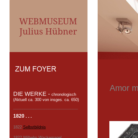
WEBMUSEUM
Julius Hübner
Amor m
DIE WERKE -
chronologisch
(Aktuell ca. 300 von insges. ca. 650)
___________________________________
1820 . . .
1822
Selbstbildnis
1822 Wilhelm Wackernagel