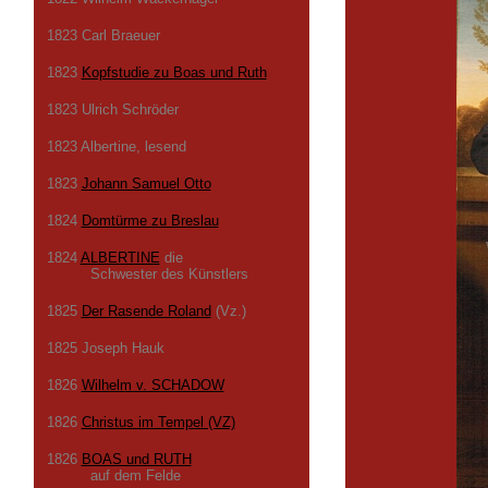
1823 Carl Braeuer
1823
Kopfstudie zu Boas und Ruth
1823 Ulrich Schröder
1823 Albertine, lesend
1823
Johann Samuel Otto
1824
Domtürme zu Breslau
1824
ALBERTINE
die
Schwester des Künstlers
1825
Der Rasende Roland
(Vz.)
1825 Joseph Hauk
1826
Wilhelm v. SCHADOW
1826
Christus im Tempel (VZ)
1826
BOAS und RUTH
auf dem Felde