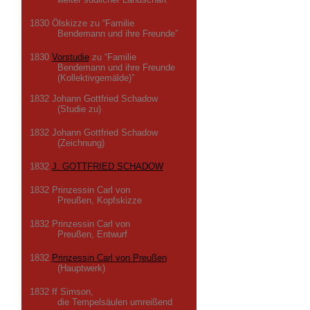
1830 Ölskizze zu “Familie
Bendemann und ihre Freunde”
1830
Vorstudie
zu “Familie
Bendemann und ihre Freunde
(Kollektivgemälde)”
1832 Johann Gottfried Schadow
(Studie zu)
1832 Johann Gottfried Schadow
(Zeichnung)
1832
J. GOTTFRIED SCHADOW
1832 Prinzessin Carl von
Preußen, Kopfskizze
1832 Prinzessin Carl von
Preußen, Entwurf
1832
Prinzessin Carl von Preußen
(Hauptwerk)
1832 ff Simson,
die Tempelsäulen umreißend