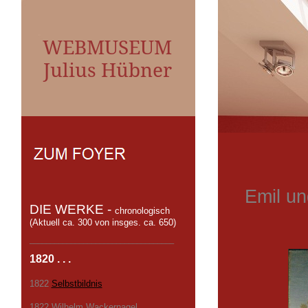
WEBMUSEUM
Julius Hübner
Emil un
DIE WERKE -
chronologisch
(Aktuell ca. 300 von insges. ca. 650)
___________________________________
1820 . . .
1822
Selbstbildnis
1822 Wilhelm Wackernagel