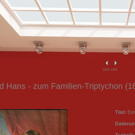
1806-1882
d Hans - zum Familien-Triptychon (1
Titel:
Emi
Datierun