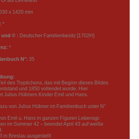
Öl auf Leinwand
630 x 1420 mm
:
*
 und © :
Deutscher Familienbesitz [1702H]
nz:
*
ienbuch N°:
35
ibung:
eil des Tryptichons, das mit Beginn dieses Bildes
entstand und 1850 vollendet wurde. Hier
et Julius Hübners Kinder Emil und Hans.
dazu von Julius Hübner im Familienbuch unter N°
 von Emil u. Hans in ganzen Figuren Lebensgr.
en im Sommer 42 – beendet April 43 auf weiße
.
3 in Breslau ausgestellt