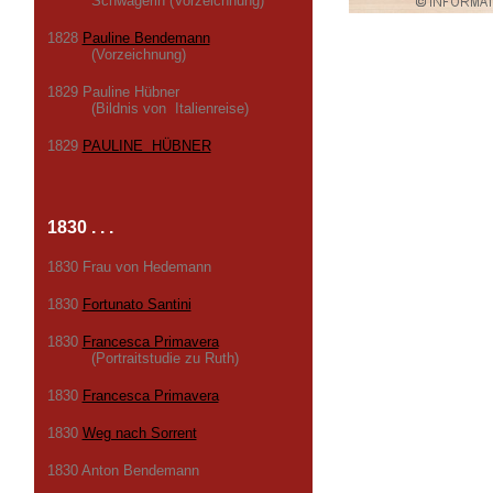
Schwägerin (Vorzeichnung)
1828
Pauline Bendemann
(Vorzeichnung)
1829 Pauline Hübner
(Bildnis von Italienreise)
1829
PAULINE HÜBNER
1830 . . .
1830 Frau von Hedemann
1830
Fortunato Santini
1830
Francesca Primavera
(Portraitstudie zu Ruth)
1830
Francesca Primavera
1830
Weg nach Sorrent
1830 Anton Bendemann