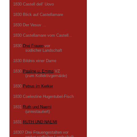
1830 Castell dell’ Uovo
1830 Blick auf Castellamare
1830 Der Vesuv ...
1830 Castellamare vom Castell...
1830
Drei Frauen
vor
südlicher Landschaft
1830 Bildnis einer Dame
1830
Pauline u. Emma
VZ
(zum Kollektivgemälde)
1830
Petrus im Kerker
1830 Coelestine Hugentubel-Fisch
1831
Ruth und Naemi
(unrestauriert)
1831
RUTH UND NAEMI
1830? Drei Frauengestalten vor
weiter südlicher Landschaft