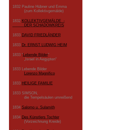
1832 Pauline Hübner und Emma
(zum Kollektivgemälde)
1832
KOLLEKTIVGEMÄLDE -
DER SCHADOWKREIS
1833
DAVID FRIEDLÄNDER
1833
Dr. ERNST LUDWIG HEIM
1833 “
Lebende Bilder
”
„Israel in Aegypten“
1833 Lebende Bilder
Lorenzo Magnifico
1833
HEILIGE FAMILIE
1833 SIMSON,
die Tempelsäulen umreißend
1834
Salomo u. Sulamith
1834
Des Künstlers Tochter
(Vorzeichnung Kreide)