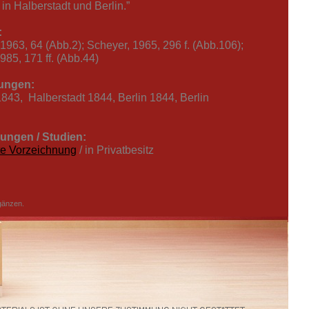
 in Halberstadt und Berlin.”
:
1963, 64 (Abb.2); Scheyer, 1965, 296 f. (Abb.106);
985, 171 ff. (Abb.44)
ungen:
843, Halberstadt 1844, Berlin 1844, Berlin
ungen / Studien:
te Vorzeichnung
/ in Privatbesitz
gänzen.