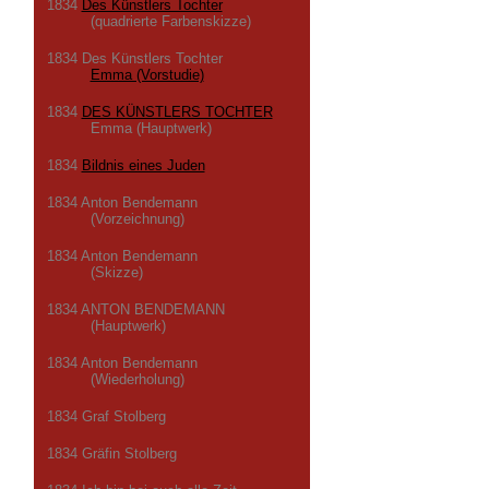
1834
Des Künstlers Tochter
(quadrierte Farbenskizze)
1834 Des Künstlers Tochter
Emma (Vorstudie)
1834
DES KÜNSTLERS TOCHTER
Emma (Hauptwerk)
1834
Bildnis eines Juden
1834 Anton Bendemann
(Vorzeichnung)
1834 Anton Bendemann
(Skizze)
1834 ANTON BENDEMANN
(Hauptwerk)
1834 Anton Bendemann
(Wiederholung)
1834 Graf Stolberg
1834 Gräfin Stolberg