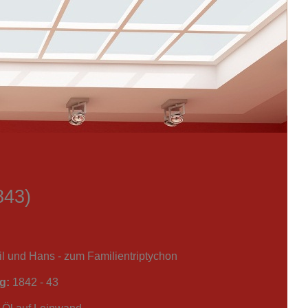
843)
l und Hans - zum Familientriptychon
g:
1842 - 43