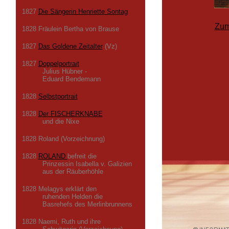
1827
Die Sängerin Henriette Sontag
Zum
1828 Fräulein Bertha von Brause
1827
Das Goldene Zeitalter
(Vz)
1827
Doppelportrait
Julius Hübner -
Eduard Bendemann
1828
Selbstportrait
1828
Der FISCHERKNABE
und die Nixe
1828 Roland (Vorzeichnung)
1828
ROLAND
befreit die
Prinzessin Isabella v. Galizien
aus der Räuberhöhle
1828 Melagys erklärt den
ruhenden Helden die
Basrehefs des Merlinbrunnens
1828 Naemi, Ruth und ihre