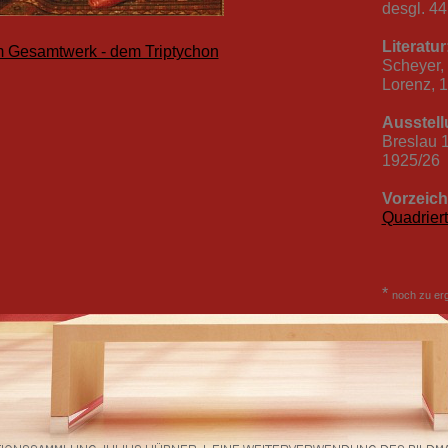
desgl. 44
Literatur
 Gesamtwerk - dem Triptychon
Scheyer, 
Lorenz, 1
Ausstell
Breslau 1
1925/26
Vorzeich
Quadrier
*
noch zu er