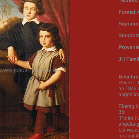
Technik:
Format:
Signatur
Standort
Provenie
JH Famil
Beschre
Rechter T
ab 1842 
abgebild
Eintrag 
35:
“Portrait
angefang
Leinwand
im Juni 4