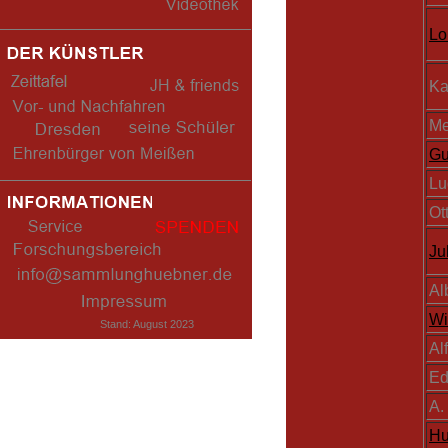
Lo
Ka
Me
Gu
Lu
Ot
Ju
Al
Wi
Stand: August 2023
Al
Ed
A.
Hu