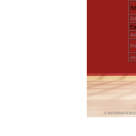
Ar
Ar
Pa
An
Fr
u
© INFORMATIONS